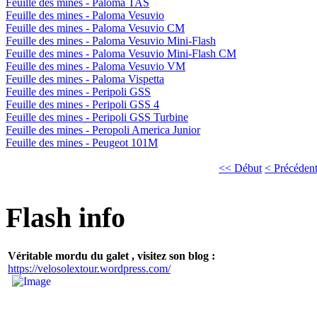
Feuille des mines - Paloma TAS
Feuille des mines - Paloma Vesuvio
Feuille des mines - Paloma Vesuvio CM
Feuille des mines - Paloma Vesuvio Mini-Flash
Feuille des mines - Paloma Vesuvio Mini-Flash CM
Feuille des mines - Paloma Vesuvio VM
Feuille des mines - Paloma Vispetta
Feuille des mines - Peripoli GSS
Feuille des mines - Peripoli GSS 4
Feuille des mines - Peripoli GSS Turbine
Feuille des mines - Peropoli America Junior
Feuille des mines - Peugeot 101M
<< Début
< Précéden
Flash info
Véritable mordu du galet , visitez son blog :
https://velosolextour.wordpress.com/