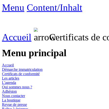
Menu
Content/Inhalt
Accueil
Certificats de 
Menu principal
Accueil
Démarche immatriculation
Certificats de conformité
Les articles
L'agenda
Qui sommes nous ?
Adhésion
Nous contacter
La boutique
Revue de presse
Rallye à énigmes