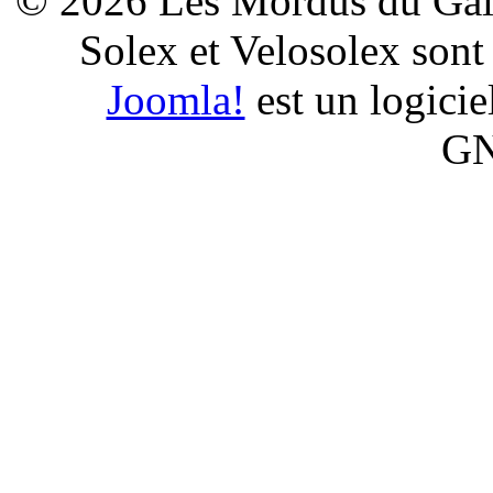
© 2026 Les Mordus du Galet
Solex et Velosolex son
Joomla!
est un logiciel
GN