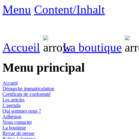
Menu
Content/Inhalt
Accueil
La boutique
Menu principal
Accueil
Démarche immatriculation
Certificats de conformité
Les articles
L'agenda
Qui sommes nous ?
Adhésion
Nous contacter
La boutique
Revue de presse
Rallye à énigmes